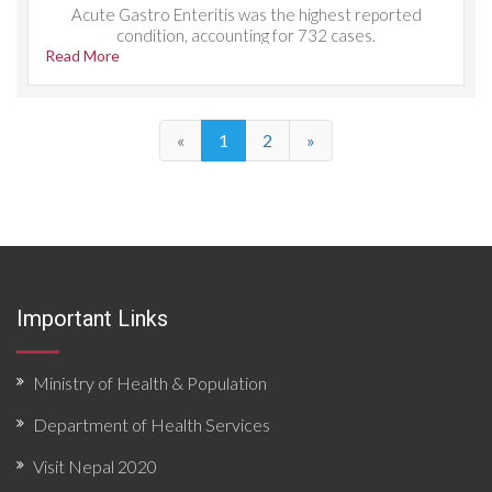
Acute Gastro Enteritis was the highest reported
condition, accounting for 732 cases.
Read More
«
1
2
»
Important Links
Ministry of Health & Population
Department of Health Services
Visit Nepal 2020