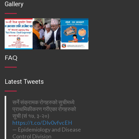
Gallery
FAQ
Latest Tweets
सर्ने संक्रामक रोगहरुको सुचीमध्ये
प्राथमिकीकरण गरीएका रोगहरुको
सुची (सं १७, ३-२०)
https://t.co/DIv0vfvcEH
— Epidemiology and Disease
Control Division